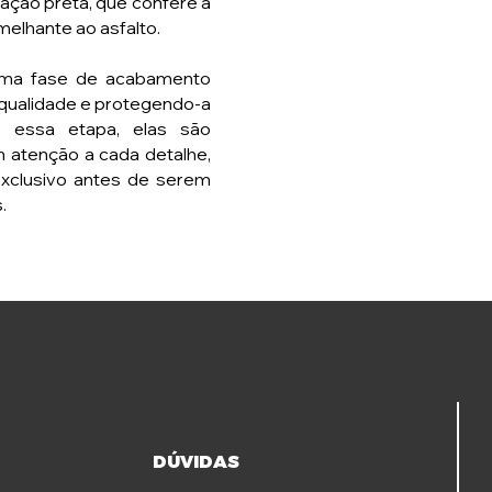
ação preta, que confere à
elhante ao asfalto.
uma fase de acabamento
 qualidade e protegendo-a
 essa etapa, elas são
m atenção a cada detalhe,
exclusivo antes de serem
.
DÚVIDAS