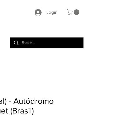
Login
val) - Autódromo
t (Brasil)