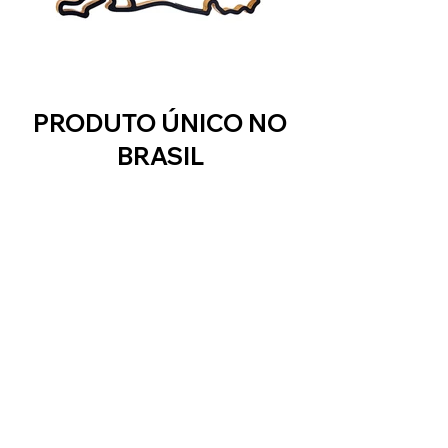
PRODUTO ÚNICO NO
BRASIL
As esculturas em madeira Gearhead
são exclusicas, feitas com madeira
naval de alta qualidade,
cuidadosamente trabalhada para
garantir durabilidade e beleza.
Recebem uma laminação preta, que
confere à peça uma aparência única,
semelhante ao asfalto.
Cada escultura passa por uma fase de
acabamento com verniz, preservando
sua qualidade e protegendo-a ao
longo do tempo. Após essa etapa, elas