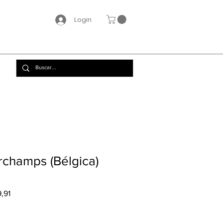
Login
rchamps (Bélgica)
Preço
,91
promocional